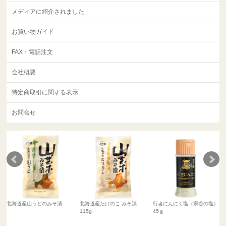
メディアに紹介されました
お買い物ガイド
FAX・電話注文
会社概要
特定商取引に関する表示
お問合せ
北海道産山うどのみそ漬
北海道産たけのこ みそ漬
行者にんにく塩（宗谷の塩）
115g
45ｇ