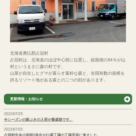
北海道勇払郡占冠村
占冠村は、北海道のほぼ中心部に位置し、総面積の94％が山
村というまさに森の村です。
山菜が自生しヒグマが暮らす素朴な森と、全国有数の規模を
誇るリゾート地がある森との二つの顔があります。
更新情報・お知らせ